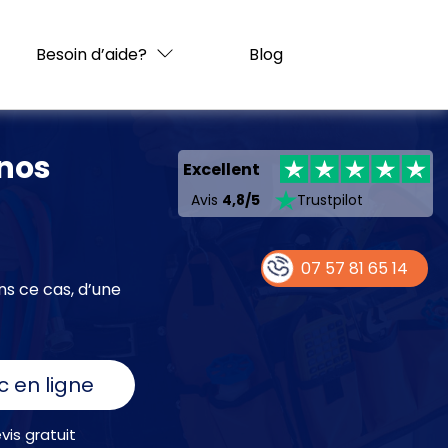
Besoin d’aide?
Blog
 nos
Excellent
Avis
4,8/5
Trustpilot
07 57 81 65 14
ns ce cas, d’une
c en ligne
is gratuit