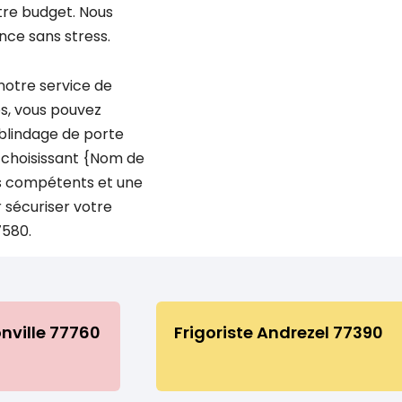
otre budget. Nous
nce sans stress.
 notre service de
és, vous pouvez
e blindage de porte
En choisissant {Nom de
tes compétents et une
 sécuriser votre
7580.
nville 77760
Frigoriste Andrezel 77390