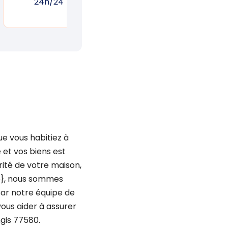
24h/24
réponse rapide
un
ue vous habitiez à
 et vos biens est
urité de votre maison,
se}, nous sommes
par notre équipe de
vous aider à assurer
ngis 77580.