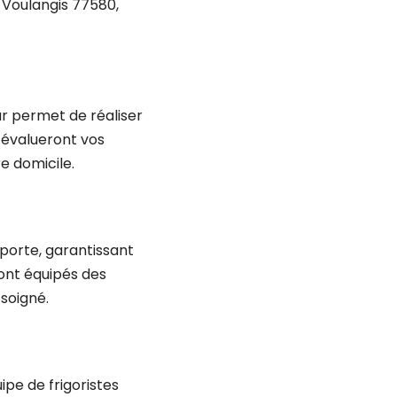
à Voulangis 77580,
ur permet de réaliser
s évalueront vos
re domicile.
 porte, garantissant
 sont équipés des
 soigné.
pe de frigoristes