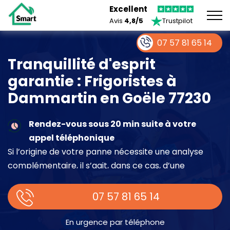
Excellent
Avis
4,8/5
Trustpilot
07 57 81 65 14
Tranquillité d'esprit
garantie : Frigoristes à
Dammartin en Goële 77230
Rendez-vous sous 20 min suite à votre
appel téléphonique
Si l’origine de votre panne nécessite une analyse
complémentaire, il s’agit, dans ce cas, d’une
intervention à part entière demandant un devis sur
place.
07 57 81 65 14
En urgence par téléphone