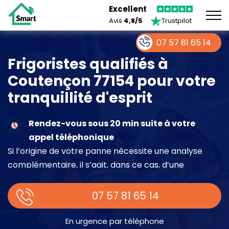
Excellent
Avis
4,8/5
Trustpilot
07 57 81 65 14
Frigoristes qualifiés à
Coutençon 77154 pour votre
tranquillité d'esprit
Rendez-vous sous 20 min suite à votre
appel téléphonique
Si l’origine de votre panne nécessite une analyse
complémentaire, il s’agit, dans ce cas, d’une
intervention à part entière demandant un devis sur
place.
07 57 81 65 14
En urgence par téléphone