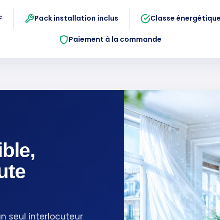
F
Pack installation inclus
Classe énergétique
Paiement à la commande
ble,
ute
un seul interlocuteur