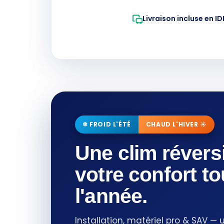
Livraison incluse en ID
❄ FROID L'ÉTÉ
CHAUD L'HIVER ☀
Une clim réversi
votre confort to
l'année.
Installation, matériel pro & SAV — 