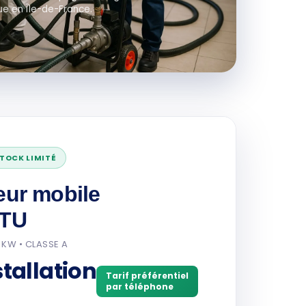
ue en Île-de-France.
STOCK LIMITÉ
eur mobile
BTU
 KW • CLASSE A
tallation
Tarif préférentiel
par téléphone