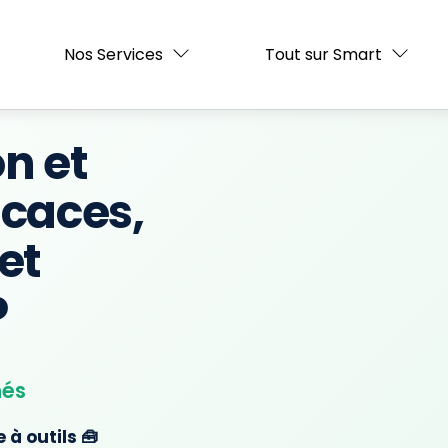
e 12 000 BTU —
Stock limité
— Pack installation inclus, livr
Nos Services
Tout sur Smart
on et
icaces,
et
️
més
 à outils 🧰