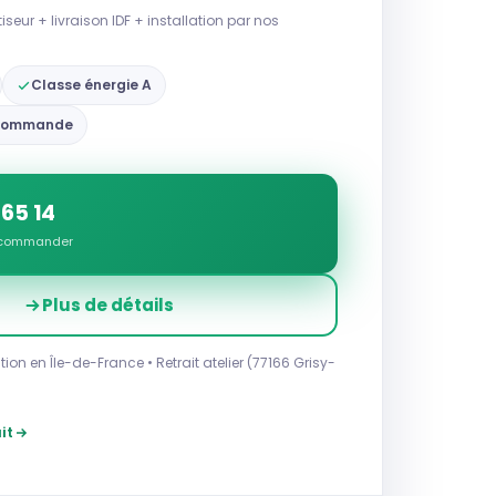
eur + livraison IDF + installation par nos
Classe énergie A
 commande
 65 14
r commander
Plus de détails
ation en Île-de-France • Retrait atelier (77166 Grisy-
it