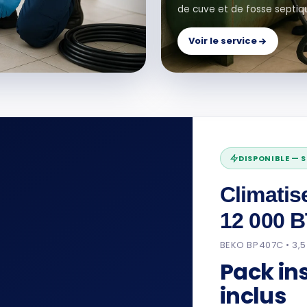
de cuve et de fosse septiq
Voir le service
DISPONIBLE — 
Climatis
12 000 
BEKO BP407C • 3,5
Pack ins
inclus