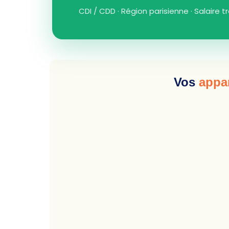
CDI / CDD · Région parisienne · Salaire 
Vos
appar