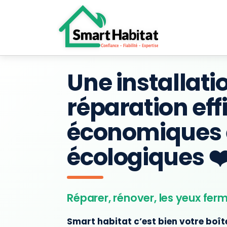
Climatiseur mobil
NOUVEAU
Une installati
réparation eff
économiques 
écologiques ❤
Réparer, rénover, les yeux fer
Smart habitat c’est bien votre boîte