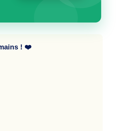
ains ! ❤️