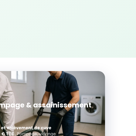
pompage & assainissement
 et enlèvement de cuve
 € TTC.
Pompage, vidange