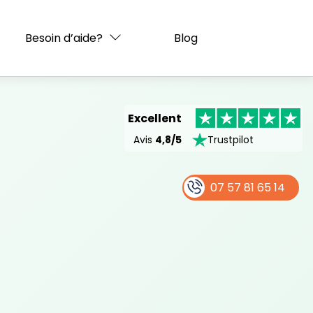
é & installé en IDF
Voir l'offre
Besoin d’aide?
Blog
Excellent
Avis
4,8/5
Trustpilot
07 57 81 65 14