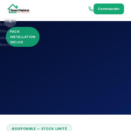
Commander
Image
lifestyle —
PACK
BEKO
INSTALLATION
disponible
INCLUS
bientôt
DISPONIBLE — STOCK LIMITÉ