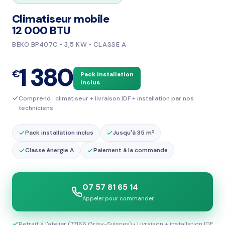
Climatiseur mobile
12 000 BTU
BEKO BP407C • 3,5 KW • CLASSE A
1 380
€
Pack installation
inclus
Comprend : climatiseur + livraison IDF + installation par nos
techniciens
Pack installation inclus
Jusqu'à 35 m²
Classe énergie A
Paiement à la commande
07 57 81 65 14
Appeler pour commander
Retrait à l'atelier (77166 Grisy-Suisnes) • Livraison + installation IDF