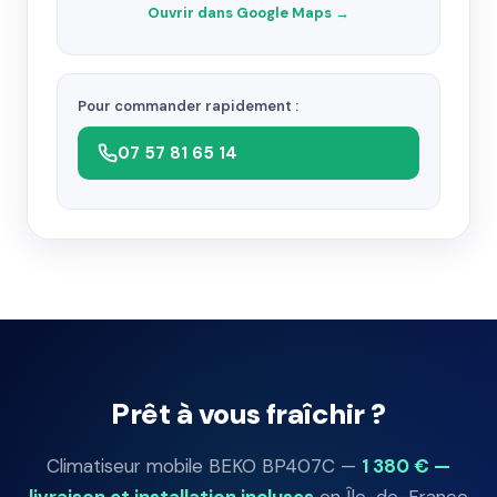
Ouvrir dans Google Maps →
Pour commander rapidement :
07 57 81 65 14
Prêt à vous fraîchir ?
Climatiseur mobile BEKO BP407C —
1 380 € —