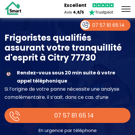
Excellent
Avis
4,8/5
Trustpilot
07 57 81 65 14
Frigoristes qualifiés
assurant votre tranquillité
d'esprit à Citry 77730
Rendez-vous sous 20 min suite à votre
appel téléphonique
Si l’origine de votre panne nécessite une analyse
complémentaire, il s’agit, dans ce cas, d’une
intervention à part entière demandant un devis sur
place.
07 57 81 65 14
En urgence par téléphone