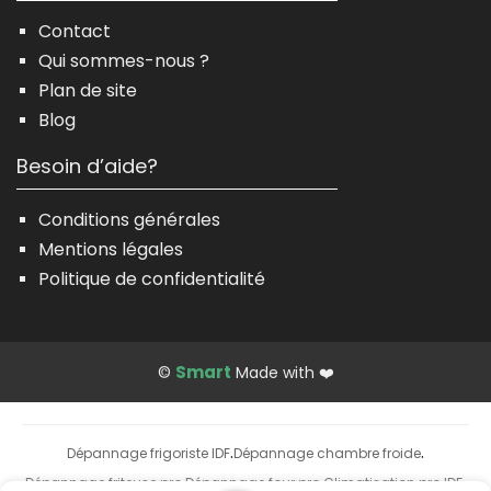
Contact
Qui sommes-nous ?
Plan de site
Blog
Besoin d’aide?
Conditions générales
Mentions légales
Politique de confidentialité
Smart
©
Made with ❤️
Dépannage frigoriste IDF
Dépannage chambre froide
·
·
Dépannage friteuse pro
Dépannage four pro
Climatisation pro IDF
·
·
·