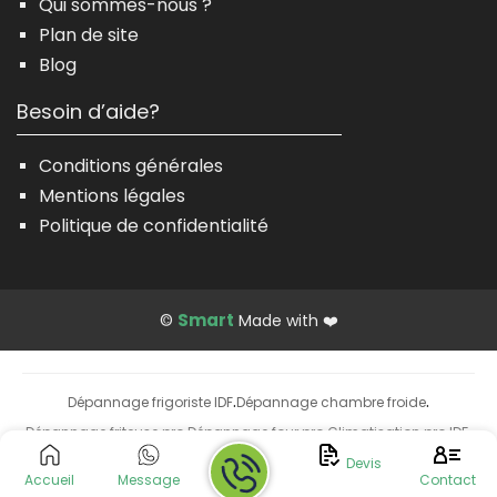
Qui sommes-nous ?
Plan de site
Blog
Besoin d’aide?
Conditions générales
Mentions légales
Politique de confidentialité
Smart
©
Made with ❤️
Dépannage frigoriste IDF
Dépannage chambre froide
·
·
Dépannage friteuse pro
Dépannage four pro
Climatisation pro IDF
·
·
·
Installation climatisation
Devis
Accueil
Message
Contact