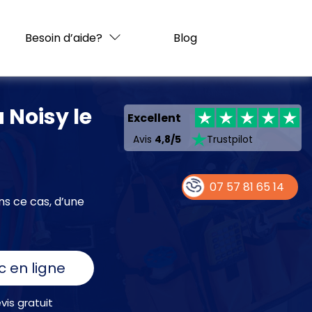
Besoin d’aide?
Blog
à Noisy le
Excellent
Avis
4,8/5
Trustpilot
07 57 81 65 14
ns ce cas, d’une
c en ligne
is gratuit