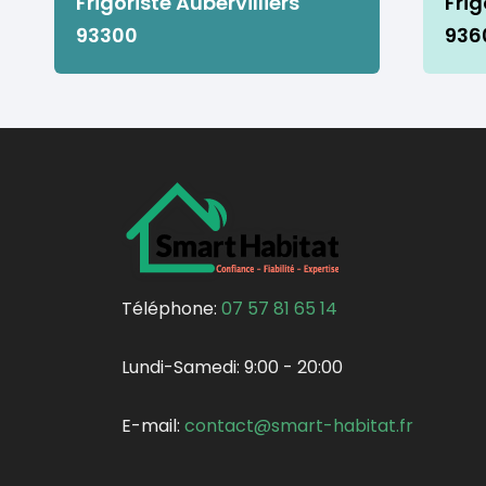
Frigoriste Aubervilliers
Frig
93300
936
Téléphone:
07 57 81 65 14
Lundi-Samedi:
9:00 - 20:00
E-mail:
contact@smart-habitat.fr