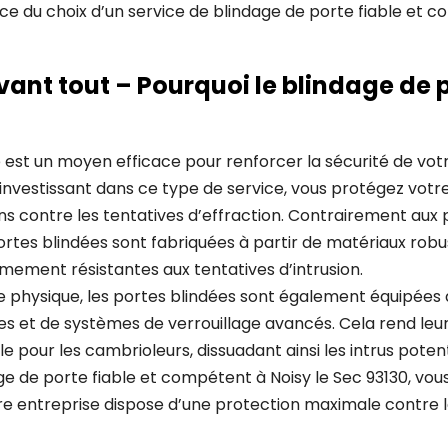
e du choix d’un service de blindage de porte fiable et c
vant tout – Pourquoi le blindage de p
 est un moyen efficace pour renforcer la sécurité de vot
 investissant dans ce type de service, vous protégez votre
s contre les tentatives d’effraction. Contrairement aux 
portes blindées sont fabriquées à partir de matériaux robus
êmement résistantes aux tentatives d’intrusion.
e physique, les portes blindées sont également équipées 
s et de systèmes de verrouillage avancés. Cela rend leu
le pour les cambrioleurs, dissuadant ainsi les intrus poten
ge de porte fiable et compétent à Noisy le Sec 93130, vou
e entreprise dispose d’une protection maximale contre le