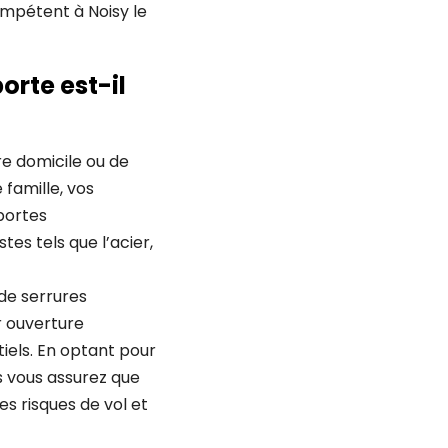
ompétent à Noisy le
orte est-il
re domicile ou de
 famille, vos
portes
tes tels que l’acier,
de serrures
r ouverture
tiels. En optant pour
s vous assurez que
s risques de vol et