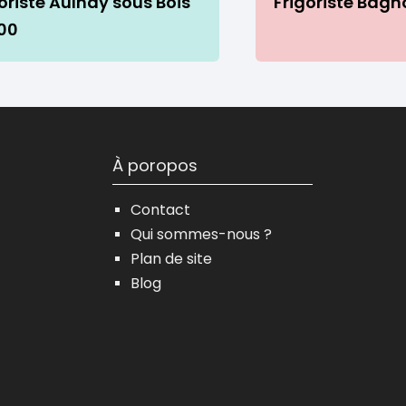
oriste Aulnay sous Bois
Frigoriste Bagn
00
À poropos
Contact
Qui sommes-nous ?
Plan de site
Blog