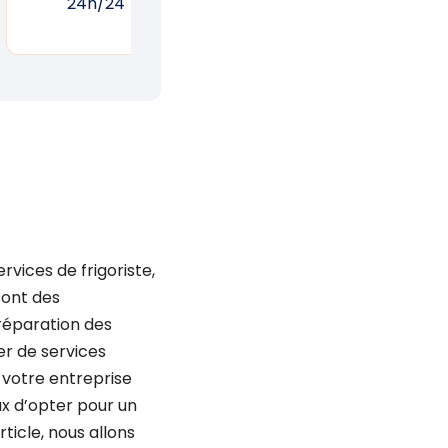
24h/24
réponse rapide
un
rvices de frigoriste,
sont des
 réparation des
er de services
u votre entreprise
eux d’opter pour un
ticle, nous allons