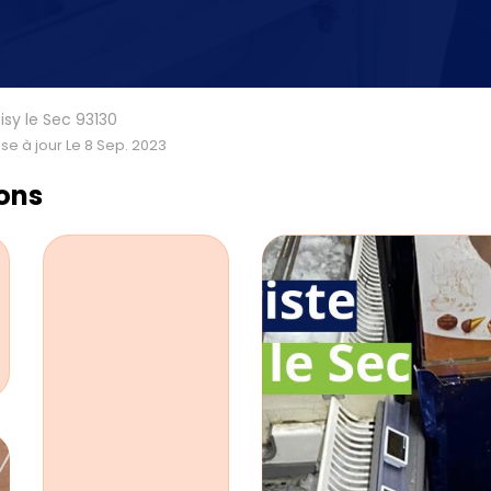
oisy le Sec 93130
se à jour Le 8 Sep. 2023
ions