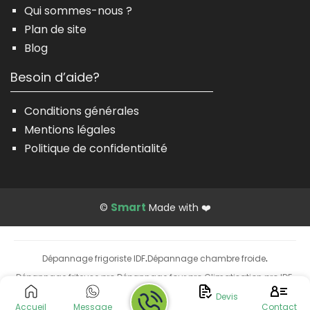
Qui sommes-nous ?
Plan de site
Blog
Besoin d’aide?
Conditions générales
Mentions légales
Politique de confidentialité
Smart
©
Made with ❤️
Dépannage frigoriste IDF
Dépannage chambre froide
·
·
Dépannage friteuse pro
Dépannage four pro
Climatisation pro IDF
·
·
·
Installation climatisation
Devis
Accueil
Message
Contact