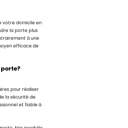
 votre domicile en
ndre la porte plus
Contrairement à une
 moyen efficace de
e porte?
aires pour réaliser
e la sécurité de
sionnel et fiable à
porte. Nos produits