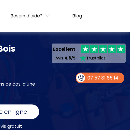
Besoin d’aide?
Blog
Bois
Excellent
Avis
4,8/5
Trustpilot
07 57 81 65 14
ns ce cas, d’une
c en ligne
is gratuit