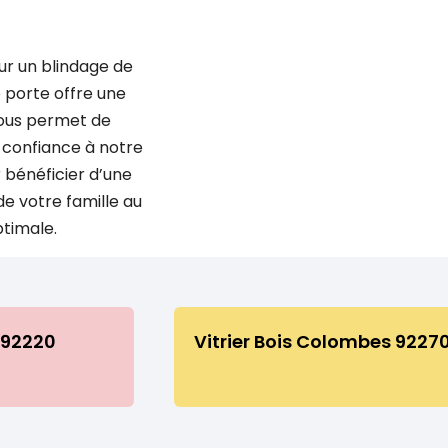
ur un blindage de
e porte offre une
vous permet de
s confiance à notre
 bénéficier d’une
de votre famille au
ptimale.
 92220
Vitrier Bois Colombes 9227