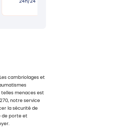
24h/24
réponse rapide
un
 Les cambriolages et
traumatismes
 telles menaces est
270, notre service
cer la sécurité de
e de porte et
oyer.