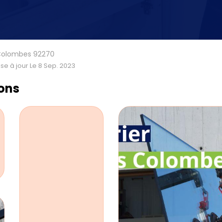
s Colombes 92270
se à jour Le 8 Sep. 2023
ions