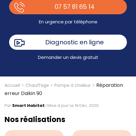
07 57 81 65 14
En urgence par téléphone
Diagnostic en ligne
Demander un devis gratuit
Réparation
Accueil
Chauffage
Pompe à chaleur
erreur Daikin 90
Par
Smart Habitat
|
Mise à jour Le 19 Déc. 2020
Nos réalisations