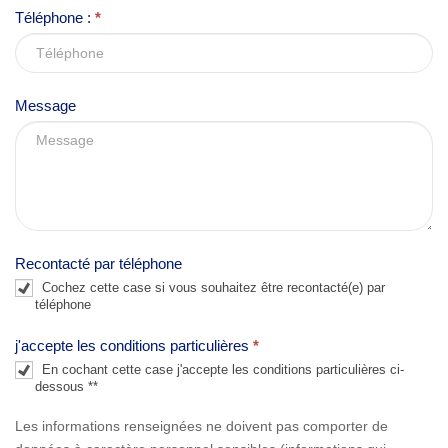
Téléphone :
*
i
s
f
Message
i
e
l
d
b
l
Recontacté par téléphone
a
Cochez cette case si vous souhaitez être recontacté(e) par
n
téléphone
k
j'accepte les conditions particulières
*
.
En cochant cette case j'accepte les conditions particulières ci-
dessous **
Les informations renseignées ne doivent pas comporter de