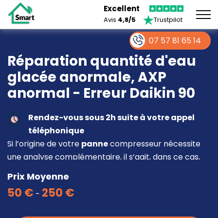
Excellent
Avis
4,8/5
Trustpilot
07 57 81 65 14
Réparation quantité d'eau
glacée anormale, AXP
anormal - Erreur Daikin 90
Rendez-vous sous 2h suite à votre appel
téléphonique
Si l’origine de votre
panne
compresseur nécessite
une analyse complémentaire, il s’agit, dans ce cas,
d’une intervention à part entière demandant un
Prix Moyenne
devis sur place.
50 €
250 €
-