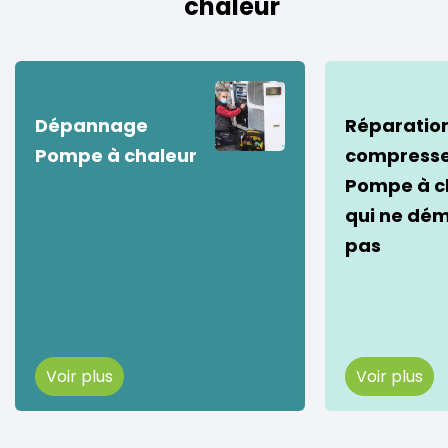
chaleur
Dépannage
Réparatio
Pompe à chaleur
compress
Pompe à c
qui ne dé
pas
Voir plus
Voir plus