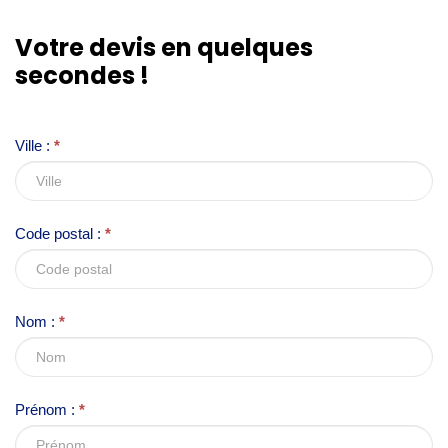
I
Votre devis en quelques
f
secondes !
y
o
u
Ville :
*
a
r
e
Code postal :
*
h
u
m
Nom :
*
a
n
,
l
Prénom :
*
e