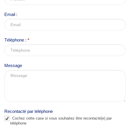
a
v
Email :
e
t
h
Téléphone :
*
i
s
f
Message
i
e
l
d
b
l
Recontacté par téléphone
a
Cochez cette case si vous souhaitez être recontacté(e) par
n
téléphone
k