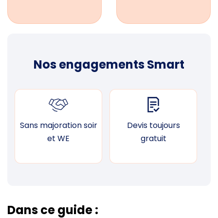
Nos engagements Smart
Sans majoration soir
Devis toujours
F
et WE
gratuit
Dans ce guide :