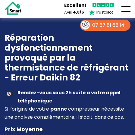
Excellent
Avis
4,8/5
Trustpilot
07 57 81 65 14
Réparation
dysfonctionnement
provoqué par la
thermistance de réfrigérant
- Erreur Daikin 82
Rendez-vous sous 2h suite à votre appel
téléphonique
Si l’origine de votre
panne
compresseur nécessite
une analyse complémentaire, il s’agit, dans ce cas,
d’une intervention à part entière demandant un
Prix Moyenne
devis sur place.