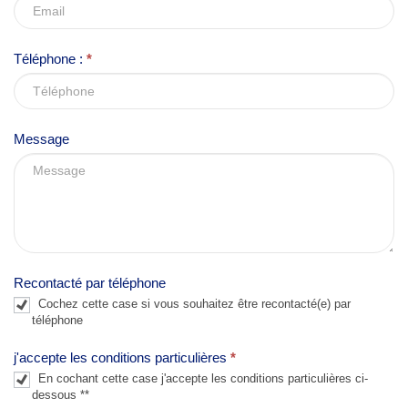
t
h
Téléphone :
*
i
s
f
Message
i
e
l
d
b
l
Recontacté par téléphone
a
Cochez cette case si vous souhaitez être recontacté(e) par
n
téléphone
k
j'accepte les conditions particulières
*
.
En cochant cette case j'accepte les conditions particulières ci-
dessous **