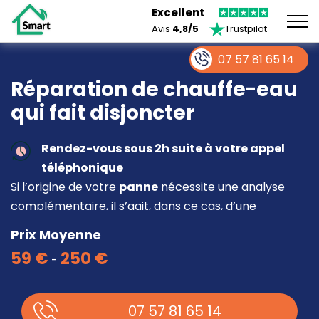
Excellent
Avis
4,8/5
Trustpilot
07 57 81 65 14
Réparation de chauffe-eau
qui fait disjoncter
Rendez-vous sous 2h suite à votre appel
téléphonique
Si l’origine de votre
panne
nécessite une analyse
complémentaire, il s’agit, dans ce cas, d’une
intervention à part entière demandant un devis sur
Prix Moyenne
place.
59 €
250 €
-
07 57 81 65 14