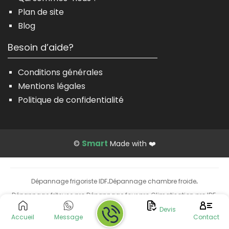
Plan de site
Blog
Besoin d’aide?
Conditions générales
Mentions légales
Politique de confidentialité
Smart
©
Made with ❤️
Dépannage frigoriste IDF
Dépannage chambre froide
·
·
Dépannage friteuse pro
Dépannage four pro
Climatisation pro IDF
·
·
·
Installation climatisation
Devis
Accueil
Message
Contact