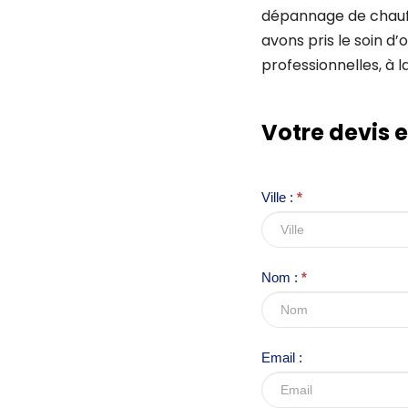
dépannage de chauff
avons pris le soin d’
professionnelles, à la
I
Votre devis 
f
y
o
Ville :
*
u
a
r
Nom :
*
e
h
u
Email :
m
a