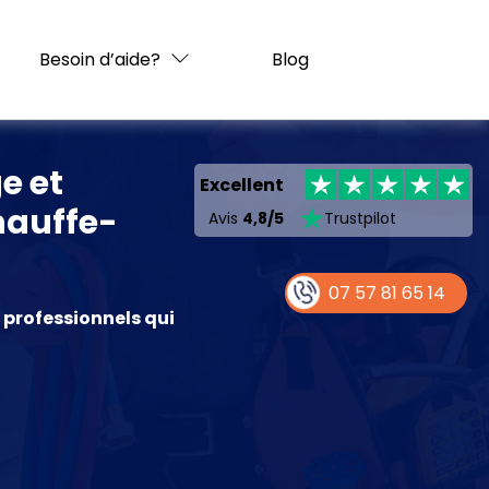
Besoin d’aide?
Blog
e et
Excellent
hauffe-
Avis
4,8/5
Trustpilot
07 57 81 65 14
s professionnels qui