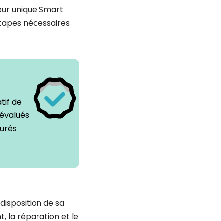
eur unique Smart
 étapes nécessaires
tif de
 évalués
surés
disposition de sa
t, la réparation et le