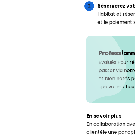
Réserverez vot
Habitat et réser
et le paiement s
Professionn
Evalués Pour ré
passer via notr
et bien notés pa
que votre chau
En savoir plus
En collaboration av
clientèle une panopli