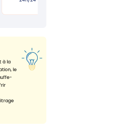
 à la
ation, le
auffe-
rir
vitrage