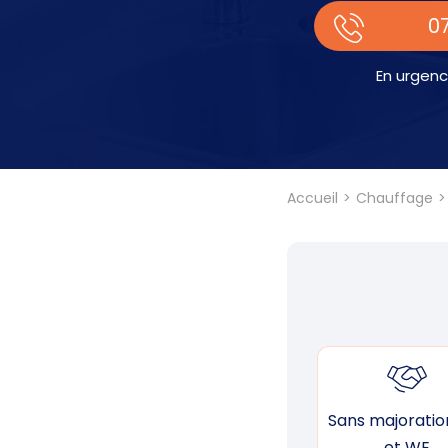
07
En urgenc
Accueil
Chauffage
Sans majoration
et WE