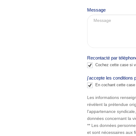
n
,
Message
l
e
a
v
e
Recontacté par téléphon
t
Cochez cette case si vo
h
i
j'accepte les conditions 
s
En cochant cette case j
f
Les informations renseig
i
révèlent la prétendue orig
e
l'appartenance syndicale
l
données concernant la vie
d
** Les données personne
b
et sont nécessaires aux f