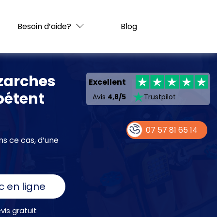
Besoin d’aide?
Blog
uzarches
Excellent
ompétent
Avis
4,8/5
Trustpilot
07 57 81 65 14
ns ce cas, d’une
c en ligne
is gratuit