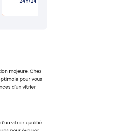
24h/24
réponse rapide
un
tion majeure. Chez
optimale pour vous
ces d’un vitrier
un vitrier qualifié
ires pour évaluer