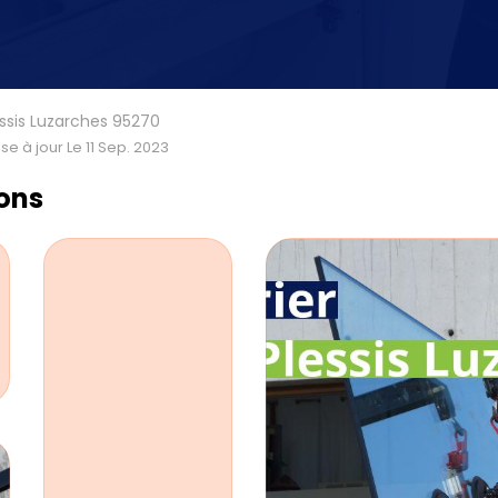
lessis Luzarches 95270
se à jour Le 11 Sep. 2023
ions