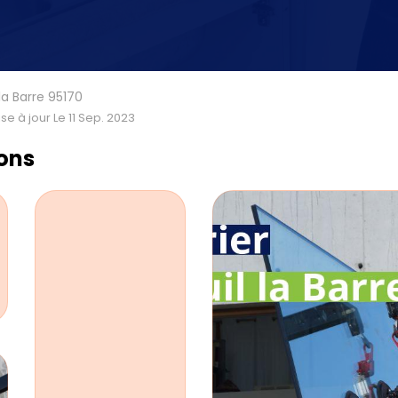
 la Barre 95170
se à jour Le 11 Sep. 2023
ions