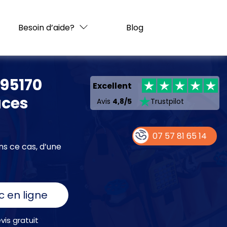
Besoin d’aide?
Blog
 95170
Excellent
caces
Avis
4,8/5
Trustpilot
07 57 81 65 14
ns ce cas, d’une
c en ligne
is gratuit