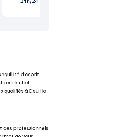
24h/24
réponse rapide
un
quillité d’esprit.
 résidentiel
 qualifiés à Deuil la
nt des professionnels
permet de vous