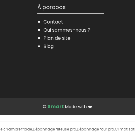
À poropos
Contact
Qui sommes-nous ?
Plan de site
Blog
Smart
©
Made with ❤️
 chambre froide
Dépannage friteuse pro
Dépannage four pro
Climatisati
·
·
·