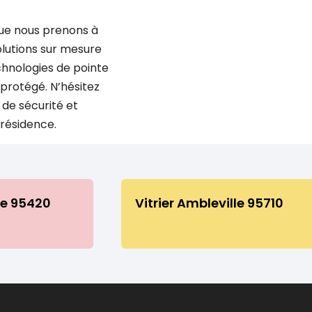
que nous prenons à
olutions sur mesure
chnologies de pointe
n protégé. N’hésitez
 de sécurité et
résidence.
le 95420
Vitrier Ambleville 95710