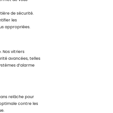
ière de sécurité.
ifier les
lus appropriées.
 Nos vitriers
urité avancées, telles
 systèmes d’alarme
 sans relâche pour
 optimale contre les
ue.