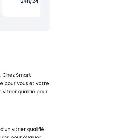
24h/24
réponse rapide
un
e. Chez Smart
e pour vous et votre
vitrier qualifié pour
un vitrier qualifié
ires pour évaluer