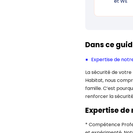
et WE
Dans ce guid
Expertise de notre 
La sécurité de votr
Habitat, nous compr
famille. C’est pourq
renforcer la sécurit
Expertise de n
* Compétence Profess
et expérimenté. Not