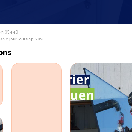
uen 95440
se à jour Le 11 Sep. 2023
ions