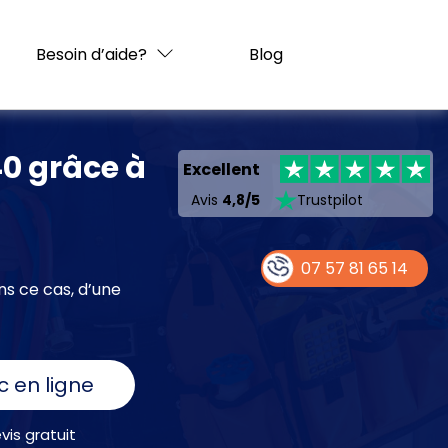
Besoin d’aide?
Blog
40 grâce à
Excellent
Avis
4,8/5
Trustpilot
07 57 81 65 14
ns ce cas, d’une
c en ligne
is gratuit