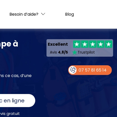
Besoin d’aide?
Blog
mpe à
Excellent
Avis
4,8/5
Trustpilot
07 57 81 65 14
ns ce cas, d’une
c en ligne
is gratuit