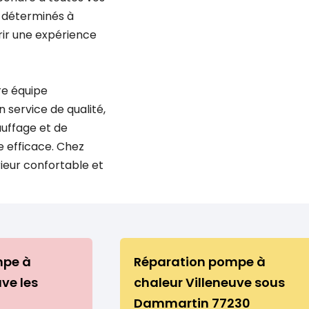
 déterminés à
rir une expérience
re équipe
 service de qualité,
uffage et de
e efficace. Chez
ieur confortable et
mpe à
Réparation pompe à
uve les
chaleur Villeneuve sous
Dammartin 77230