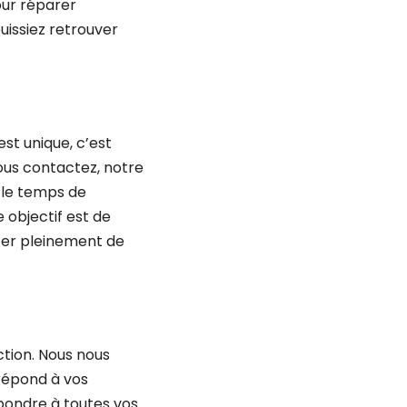
our réparer
uissiez retrouver
t unique, c’est
ous contactez, notre
 le temps de
 objectif est de
iter pleinement de
ction. Nous nous
répond à vos
épondre à toutes vos