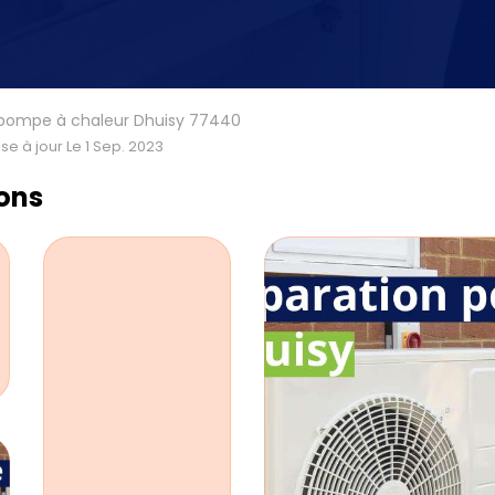
 pompe à chaleur Dhuisy 77440
se à jour Le 1 Sep. 2023
ions