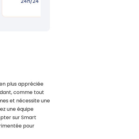
24h/24
réponse rapide
un
 en plus appréciée
ndant, comme tout
mes et nécessite une
hez une équipe
pter sur Smart
périmentée pour