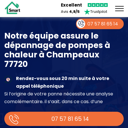
Excellent
Avis
4,8/5
Trustpilot
07 57 81 65 14
Notre équipe assure le
dépannage de pompes à
chaleur à Champeaux
77720
Rendez-vous sous 20 min suite à votre
appel téléphonique
Si l’origine de votre panne nécessite une analyse
complémentaire, il s’agit, dans ce cas, d’une
intervention à part entière demandant un devis sur
place.
07 57 81 65 14