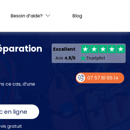
Besoin d’aide?
Blog
réparation
Excellent
Avis
4,8/5
Trustpilot
07 57 81 65 14
ns ce cas, d’une
c en ligne
is gratuit