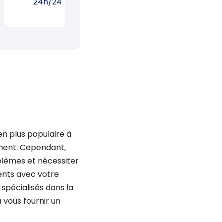
24h/24
réponse rapide
un
n plus populaire à
ement. Cependant,
blèmes et nécessiter
ents avec votre
spécialisés dans la
 vous fournir un