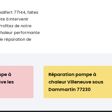
lifert 77144, faites
te à intervenir
rofitez de notre
chaleur performante
de réparation de
mpe à
Réparation pompe à
uve les
chaleur Villeneuve sous
Dammartin 77230