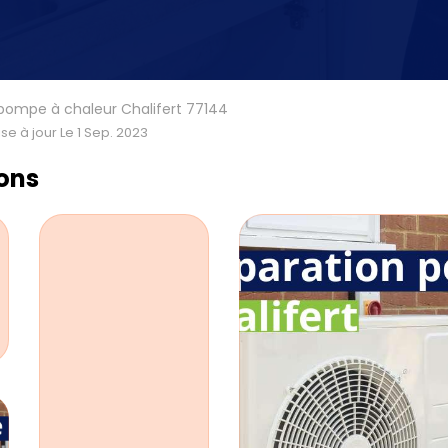
pompe à chaleur Chalifert 77144
se à jour Le 1 Sep. 2023
ions