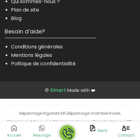
Qui sommes-nous ?
Plan de site
Blog
Besoin d’aide?
Conditions générales
Mentions légales
Politique de confidentialité
Smart
©
Made with ❤️
Dépannage frigoriste IDF
Dépannage chambre froide
·
·
Dépannage friteuse pro
Dépannage four pro
Climatisation pro IDF
·
·
·
Installation climatisation
Devis
Accueil
Message
Contact