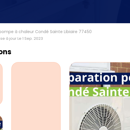
pompe à chaleur Condé Sainte Libiaire 77450
se à jour Le 1 Sep. 2023
ions