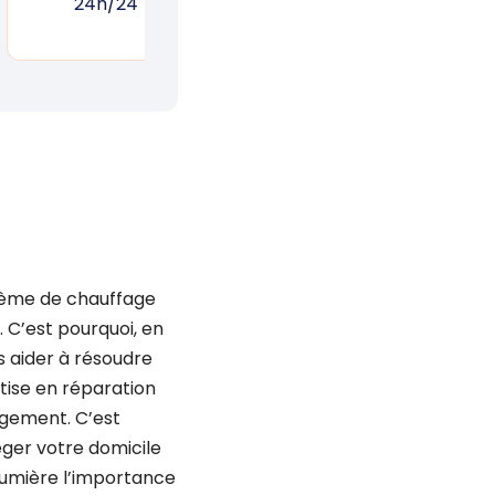
24h/24
réponse rapide
un
stème de chauffage
. C’est pourquoi, en
 aider à résoudre
tise en réparation
ogement. C’est
ger votre domicile
 lumière l’importance