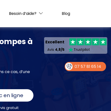
Besoin d’aide?
Blog
pompes à
Excellent
Avis
4,8/5
Trustpilot
07 57 81 65 14
ns ce cas, d’une
c en ligne
is gratuit