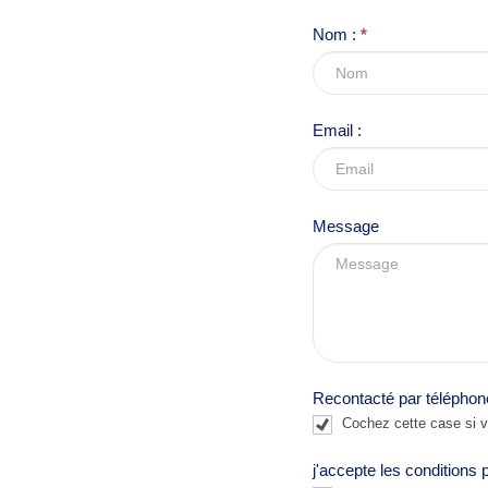
r
Nom :
*
e
h
u
Email :
m
a
n
,
Message
l
e
a
v
e
Recontacté par téléphon
t
Cochez cette case si vo
h
i
j'accepte les conditions 
s