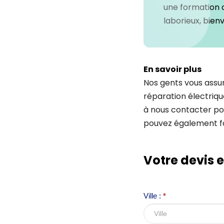
une formation 
laborieux, bien
En savoir plus
Nos gents vous assur
réparation électrique
à nous contacter po
pouvez également fai
I
Votre devis 
f
y
o
Ville :
*
u
a