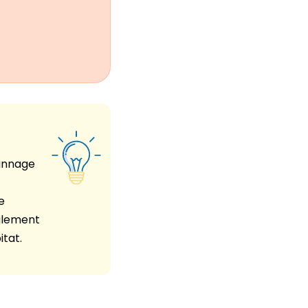
pannage
e
galement
itat.