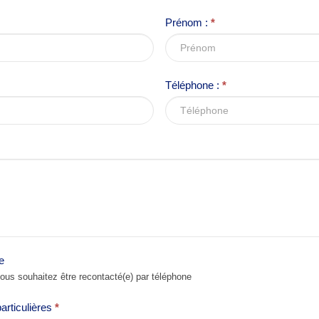
Prénom :
*
Téléphone :
*
e
us souhaitez être recontacté(e) par téléphone
particulières
*