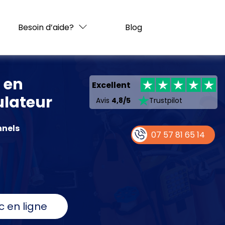
Besoin d’aide?
Blog
 en
Excellent
ulateur
Avis
4,8/5
Trustpilot
nnels
07 57 81 65 14
c en ligne