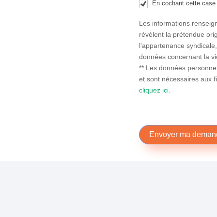
En cochant cette case j
f
Les informations renseig
i
révèlent la prétendue orig
e
l'appartenance syndicale
l
données concernant la vie
d
** Les données personne
b
et sont nécessaires aux f
cliquez ici.
l
a
n
k
Envoyer ma deman
.