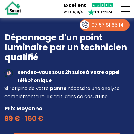
Excellent
Avis
4,8/5
Trustpilot
07 57 81 65 14
Dépannage d'un point
luminaire par un technicien
qualifié
Rendez-vous sous 2h suite à votre appel
téléphonique
Si l’origine de votre
panne
nécessite une analyse
complémentaire, il s’agit, dans ce cas, d’une
intervention à part entière demandant un devis sur
Prix Moyenne
place.
99 €
150 €
-