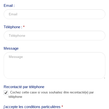
v
Email :
e
t
h
Téléphone :
*
i
s
f
Message
i
e
l
d
b
l
Recontacté par téléphone
a
Cochez cette case si vous souhaitez être recontacté(e) par
n
téléphone
k
j'accepte les conditions particulières
*
.