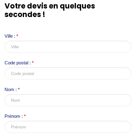
Votre devis en quelques
f
secondes !
y
o
u
Ville :
*
a
r
e
Code postal :
*
h
u
m
Nom :
*
a
n
,
l
Prénom :
*
e
a