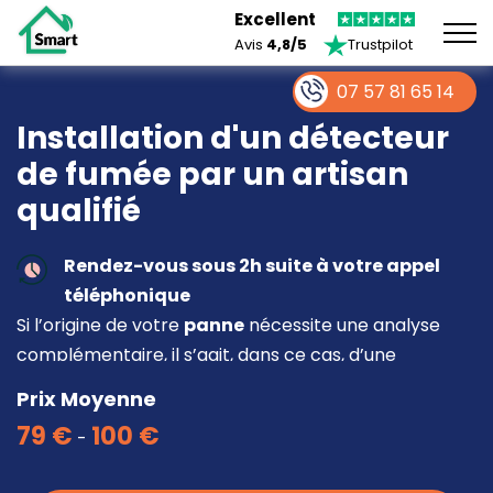
Excellent
Avis
4,8/5
Trustpilot
07 57 81 65 14
Installation d'un détecteur
de fumée par un artisan
qualifié
Rendez-vous sous 2h suite à votre appel
téléphonique
Si l’origine de votre
panne
nécessite une analyse
complémentaire, il s’agit, dans ce cas, d’une
intervention à part entière demandant un devis sur
Prix Moyenne
place.
79 €
100 €
-