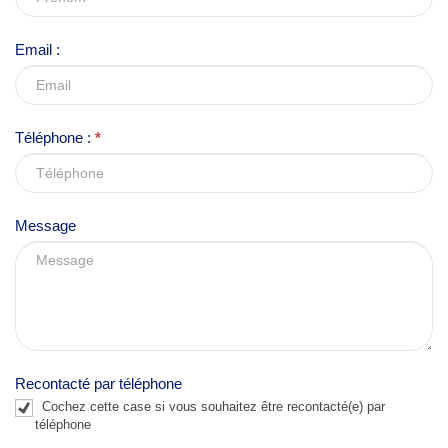
a
v
Email :
e
t
h
Téléphone :
*
i
s
f
Message
i
e
l
d
b
l
Recontacté par téléphone
a
Cochez cette case si vous souhaitez être recontacté(e) par
n
téléphone
k