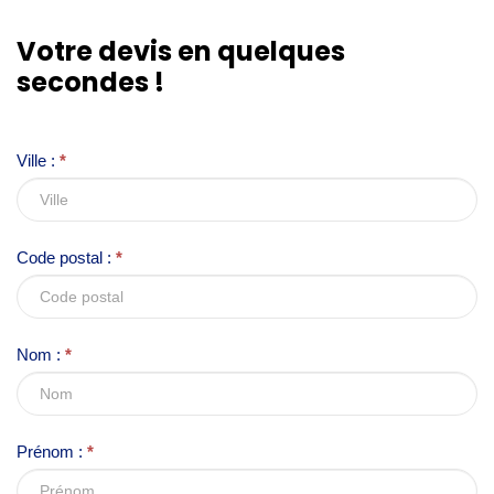
I
Votre devis en quelques
f
secondes !
y
o
u
Ville :
*
a
r
e
Code postal :
*
h
u
m
Nom :
*
a
n
,
l
Prénom :
*
e