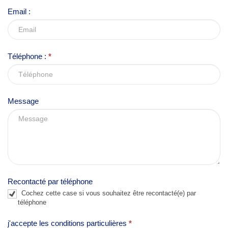
v
Email :
e
t
h
Téléphone :
*
i
s
f
Message
i
e
l
d
b
l
Recontacté par téléphone
a
Cochez cette case si vous souhaitez être recontacté(e) par
n
téléphone
k
j'accepte les conditions particulières
*
.