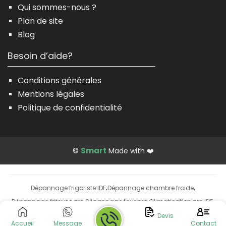
Qui sommes-nous ?
Plan de site
Blog
Besoin d’aide?
Conditions générales
Mentions légales
Politique de confidentialité
Smart
©
Made with ❤️
Dépannage frigoriste IDF
Dépannage chambre froide
·
·
Dépannage friteuse pro
Dépannage four pro
Climatisation pro IDF
·
·
·
Installation climatisation
Devis
Accueil
Message
Contact