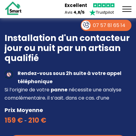
Excellent
Avis
4,8/5
Trustpilot
07 57 81 65 14
Installation d'un contacteur
jour ou nuit par un artisan
qualifié
Rendez-vous sous 2h suite à votre appel
téléphonique
Si l’origine de votre
panne
nécessite une analyse
complémentaire, il s’agit, dans ce cas, d’une
intervention à part entière demandant un devis sur
Prix Moyenne
place.
159 €
210 €
-