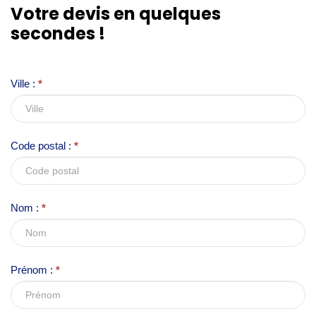
Votre devis en quelques
f
secondes !
y
o
u
Ville :
*
a
r
e
Code postal :
*
h
u
m
Nom :
*
a
n
,
l
Prénom :
*
e
a