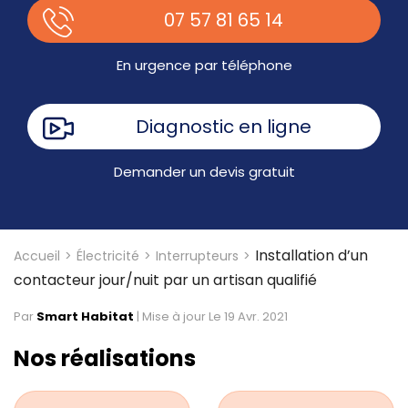
07 57 81 65 14
En urgence par téléphone
Diagnostic en ligne
Demander un devis gratuit
Installation d’un
Accueil
Électricité
Interrupteurs
contacteur jour/nuit par un artisan qualifié
Par
Smart Habitat
|
Mise à jour Le 19 Avr. 2021
Nos réalisations