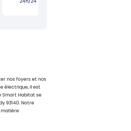
24h/24
réponse rapide
un
ter nos foyers et nos
électrique, il est
ue Smart Habitat se
dy 93140. Notre
n matière