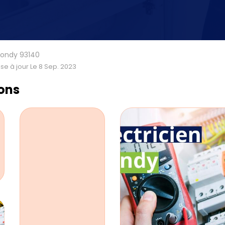
 Bondy 93140
se à jour Le 8 Sep. 2023
ions