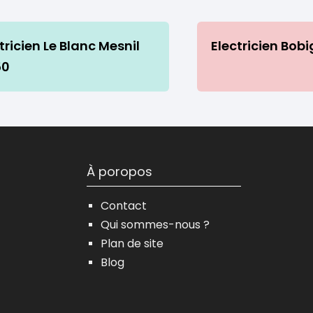
tricien Le Blanc Mesnil
Electricien Bob
50
À poropos
Contact
Qui sommes-nous ?
Plan de site
Blog