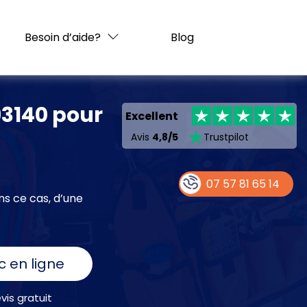
Besoin d’aide?
Blog
93140 pour
Excellent
Avis
4,8/5
Trustpilot
07 57 81 65 14
ns ce cas, d’une
c en ligne
is gratuit