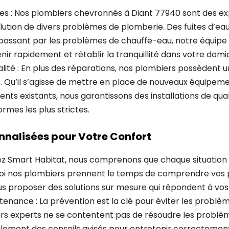
ses : Nos plombiers chevronnés à Diant 77940 sont des e
lution de divers problèmes de plomberie. Des fuites d’ea
 passant par les problèmes de chauffe-eau, notre équipe
nir rapidement et rétablir la tranquillité dans votre domi
ualité : En plus des réparations, nos plombiers possèdent
ns. Qu’il s’agisse de mettre en place de nouveaux équipem
nts existants, nous garantissons des installations de qual
ormes les plus strictes.
nnalisées pour Votre Confort
hez Smart Habitat, nous comprenons que chaque situation
uoi nos plombiers prennent le temps de comprendre vos
us proposer des solutions sur mesure qui répondent à vo
tenance : La prévention est la clé pour éviter les probl
ers experts ne se contentent pas de résoudre les problème
alement des conseils avisés pour entretenir correctemen