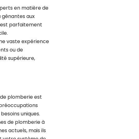
xperts en matière de
u gênantes aux
 est parfaitement
cile.
 une vaste expérience
ents ou de
ité supérieure,
 de plomberie est
 préoccupations
s besoins uniques.
èmes de plomberie à
s actuels, mais ils
t votre système de