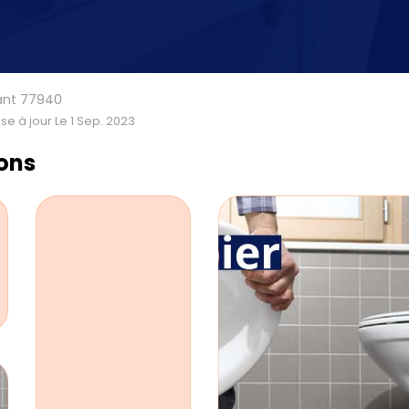
ant 77940
se à jour Le 1 Sep. 2023
ions