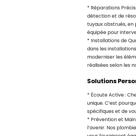
* Réparations Préci
détection et de réso
tuyaux obstrués, en
équipée pour interve
* Installations de Q
dans les installatio
moderniser les éléme
réalisées selon les n
Solutions Perso
* Écoute Active : C
unique. C’est pourq
spécifiques et de vo
* Prévention et Main
l’avenir. Nos plombi
vous fournissent ég