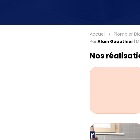
Accueil
Plombier Di
Par
Alain Guauthier
|
Mi
Nos réalisat