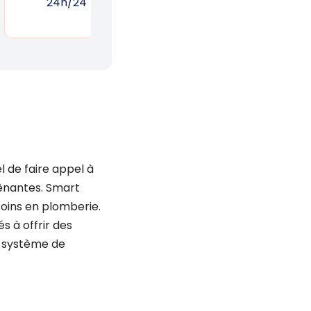
24h/24
réponse rapide
un
l de faire appel à
ênantes. Smart
oins en plomberie.
 à offrir des
e système de