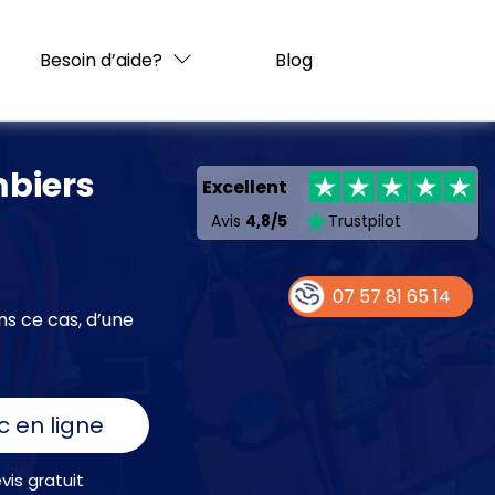
Besoin d’aide?
Blog
mbiers
Excellent
Avis
4,8/5
Trustpilot
07 57 81 65 14
ns ce cas, d’une
c en ligne
is gratuit