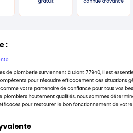
gratuit
connue d’avance
e :
ente
s de plomberie surviennent à Diant 77940, il est essentie
compétents pour résoudre efficacement ces situations g
 comme votre partenaire de confiance pour tous vos bes
e plombiers hautement qualifiés, nous sommes déterminés
t efficaces pour restaurer le bon fonctionnement de votr
lyvalente