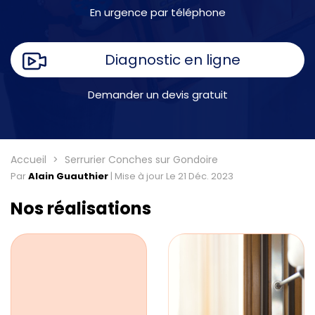
En urgence par téléphone
Diagnostic en ligne
Demander un devis gratuit
Accueil
Serrurier Conches sur Gondoire
Par
Alain Guauthier
|
Mise à jour Le 21 Déc. 2023
Nos réalisations