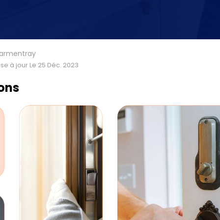
harmentray
se à jour Le 25 Déc. 2023
ions