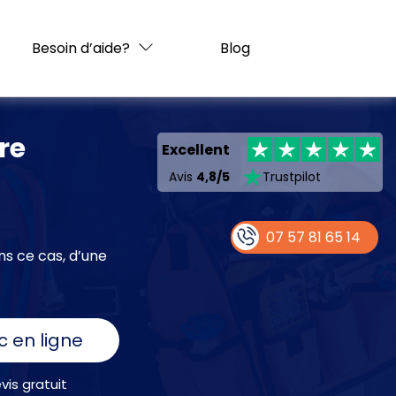
Besoin d’aide?
Blog
re
Excellent
Avis
4,8/5
Trustpilot
07 57 81 65 14
ns ce cas, d’une
c en ligne
is gratuit