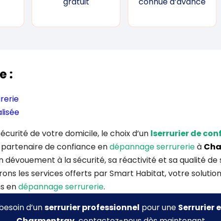
gratuit
connue d’avance
e :
rerie
lisée
 sécurité de votre domicile, le choix d’un
lserrurier de co
e partenaire de confiance en
dépannage serrurerie
à
Cha
dévouement à la sécurité, sa réactivité et sa qualité de 
erons les services offerts par Smart Habitat, votre soluti
ns en
dépannage serrurerie
.
 besoin d’un
serrurier professionnel
pour une
Serrurier
e
Charmentray.
contactez-nous dès maintenant