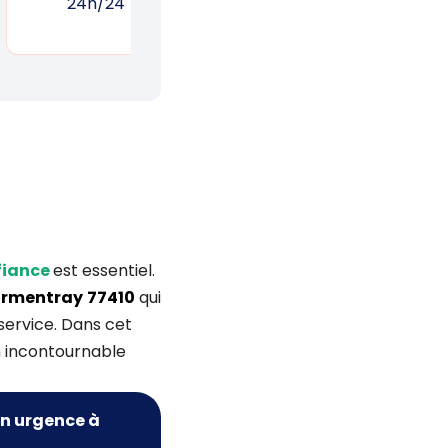
24h/24
réponse rapide
un
nfiance
est essentiel.
rmentray
77410
qui
service. Dans cet
on incontournable
n urgence à