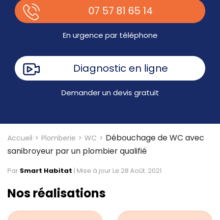
07 57 81 65 14
En urgence par téléphone
Diagnostic en ligne
Demander un devis gratuit
Débouchage de WC avec
Accueil
Plomberie
WC
sanibroyeur par un plombier qualifié
Par
Smart Habitat
|
Mise à jour Le 28 Août. 2021
Nos réalisations