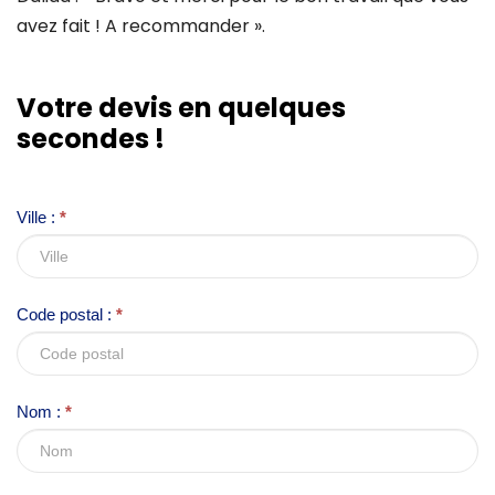
avez fait ! A recommander ».
I
Votre devis en quelques
f
secondes !
y
o
u
Ville :
*
a
r
e
Code postal :
*
h
u
m
Nom :
*
a
n
,