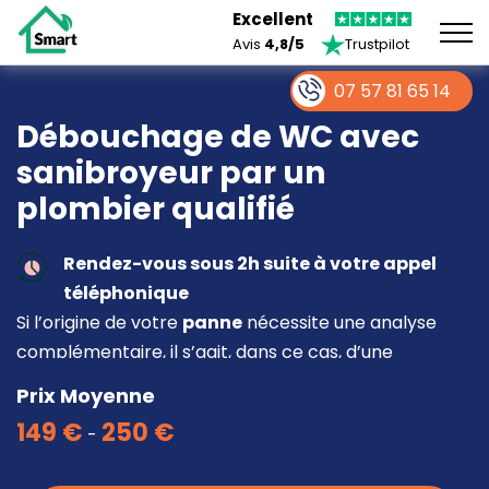
Excellent
Avis
4,8/5
Trustpilot
07 57 81 65 14
Débouchage de WC avec
sanibroyeur par un
plombier qualifié
Rendez-vous sous 2h suite à votre appel
téléphonique
Si l’origine de votre
panne
nécessite une analyse
complémentaire, il s’agit, dans ce cas, d’une
intervention à part entière demandant un devis sur
Prix Moyenne
place.
149 €
250 €
-