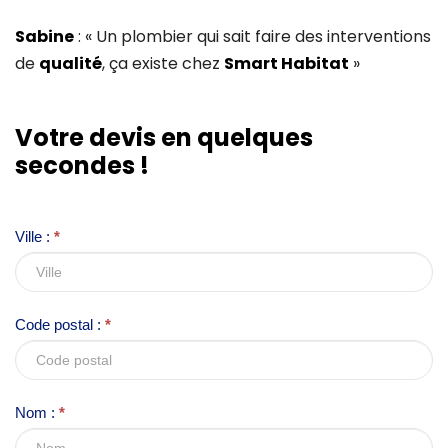
Sabine
: « Un plombier qui sait faire des interventions
de
qualité
, ça existe chez
Smart Habitat
»
I
Votre devis en quelques
f
secondes !
y
o
u
Ville :
*
a
r
e
Code postal :
*
h
u
m
Nom :
*
a
n