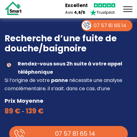
Excellent
Avis
4,8/5
Trustpilot
07 57 81 65 14
Recherche d’une fuite de
douche/baignoire
Rendez-vous sous 2h suite à votre appel
téléphonique
Si l’origine de votre
panne
nécessite une analyse
complémentaire, il s’agit, dans ce cas, d’une
intervention à part entière demandant un devis sur
Prix Moyenne
place.
89 €
139 €
-
07 57 81 65 14