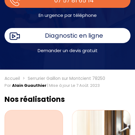
07 57 81 65 14
En urgence par téléphone
Diagnostic en ligne
Demander un devis gratuit
Accueil
Serrurier Gaillon sur Montcient 78250
Par
Alain Guauthier
|
Mise à jour Le 7 Août. 2023
Nos réalisations