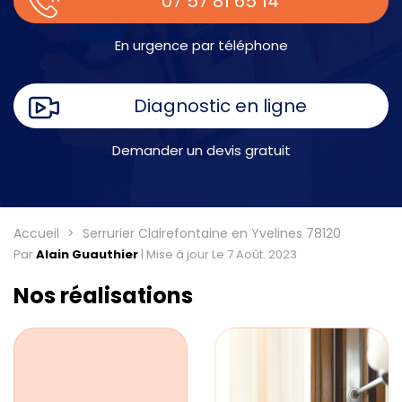
07 57 81 65 14
En urgence par téléphone
Diagnostic en ligne
Demander un devis gratuit
Accueil
Serrurier Clairefontaine en Yvelines 78120
Par
Alain Guauthier
|
Mise à jour Le 7 Août. 2023
Nos réalisations