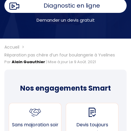
Diagnostic en ligne
Demander un devis gratuit
Accueil
Réparation pas chère d’un four boulangerie à Yvelines
Par
Alain Guauthier
|
Mise à jour Le 9 Août. 2021
Nos engagements Smart
Sans majoration soir
Devis toujours
F