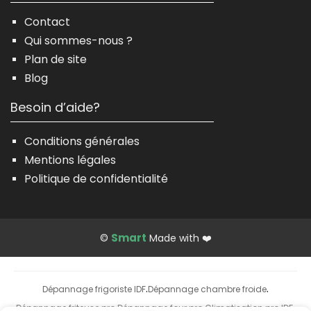
Contact
Qui sommes-nous ?
Plan de site
Blog
Besoin d’aide?
Conditions générales
Mentions légales
Politique de confidentialité
Smart
©
Made with ❤️
Dépannage frigoriste IDF
Dépannage chambre froide
·
·
Dépannage friteuse pro
Dépannage four pro
Climatisation pro IDF
·
·
·