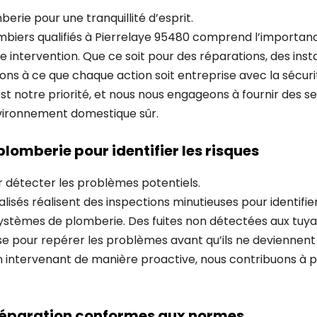
erie pour une tranquillité d’esprit.
mbiers qualifiés à Pierrelaye 95480 comprend l’importanc
e intervention. Que ce soit pour des réparations, des insta
lons à ce que chaque action soit entreprise avec la sécurit
 est notre priorité, et nous nous engageons à fournir des se
vironnement domestique sûr.
plomberie pour identifier les risques
r détecter les problèmes potentiels.
lisés réalisent des inspections minutieuses pour identifier
systèmes de plomberie. Des fuites non détectées aux t
ise pour repérer les problèmes avant qu’ils ne devienne
 En intervenant de manière proactive, nous contribuons à pr
t réparation conformes aux normes