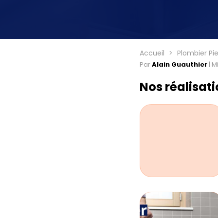
Accueil
Plombier Pi
Par
Alain Guauthier
|
Mi
Nos réalisat