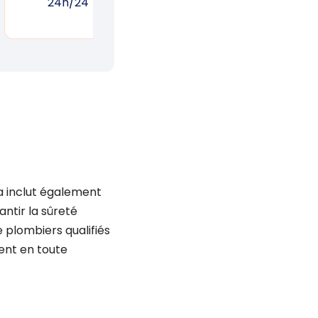
24h/24
réponse rapide
un
la inclut également
ntir la sûreté
 plombiers qualifiés
ent en toute