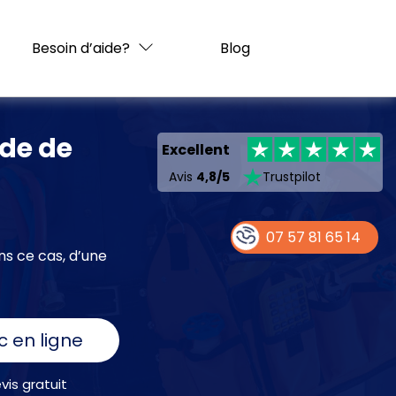
Besoin d’aide?
Blog
ide de
Excellent
Avis
4,8/5
Trustpilot
07 57 81 65 14
ns ce cas, d’une
c en ligne
is gratuit