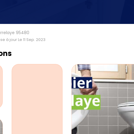
errelaye 95480
se à jour Le 11 Sep. 2023
ions