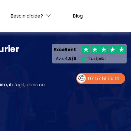
Besoin d’aide?
Blog
urier
Excellent
Avis
4,8/5
Trustpilot
07 57 81 65 14
 il s’agit, dans ce