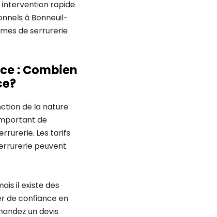
 intervention rapide
ionnels à Bonneuil-
èmes de serrurerie
nce : Combien
ce?
ction de la nature
important de
rurerie. Les tarifs
errurerie peuvent
is il existe des
er de confiance en
mandez un devis