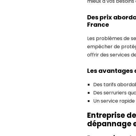
mieux à vos besoins 
Des prix aborda
France
Les problèmes de se
empêcher de protége
offrir des services 
Les avantages d
Des tarifs abordab
Des serruriers qu
Un service rapide 
Entreprise d
dépannage e