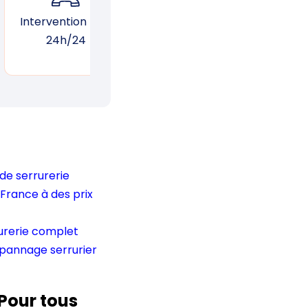
Intervention 7j/7,
Garantie d’une
Suiv
24h/24
réponse rapide
un
de serrurerie
France à des prix
urerie complet
pannage serrurier
Pour tous