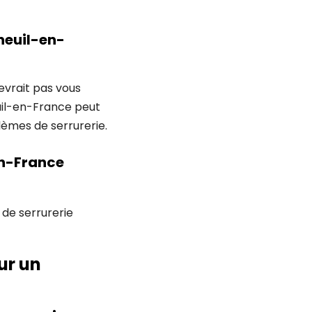
neuil-en-
evrait pas vous
uil-en-France peut
lèmes de serrurerie.
en-France
 de serrurerie
ur un