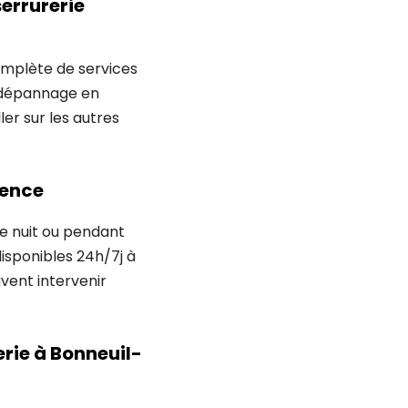
errurerie
omplète de services
u dépannage en
er sur les autres
gence
e nuit ou pendant
 disponibles 24h/7j à
vent intervenir
erie à Bonneuil-