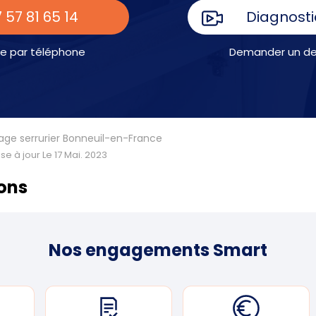
 57 81 65 14
Diagnosti
e par téléphone
Demander un dev
age serrurier Bonneuil-en-France
se à jour Le 17 Mai. 2023
ions
Nos engagements Smart