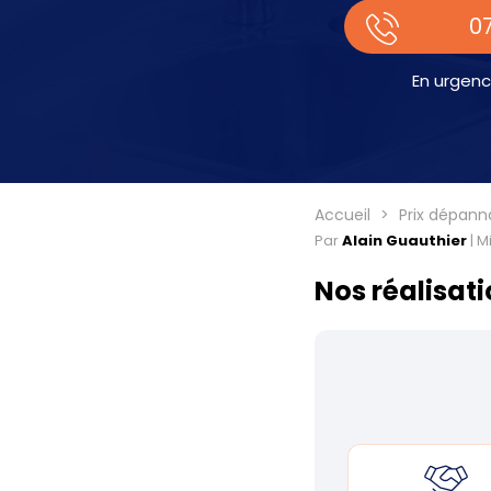
07
En urgenc
Accueil
Prix dépann
Par
Alain Guauthier
|
Mi
Nos réalisat