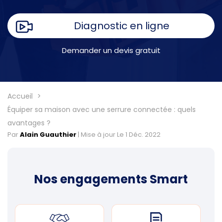
Diagnostic en ligne
Demander un devis gratuit
Accueil
Équiper sa maison avec une serrure connectée : quels
avantages ?
Par
Alain Guauthier
|
Mise à jour Le 1 Déc. 2022
Nos engagements Smart