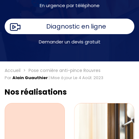
En urgence par téléphone
Diagnostic en ligne
Demander un devis gratuit
Accueil
Pose cornière anti-pince Rouvres
Par
Alain Guauthier
|
Mise à jour Le 4 Août. 2023
Nos réalisations