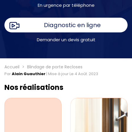
En urgence par téléphone
Diagnostic en ligne
Demander un devis gratuit
Accueil
Blindage de porte Recloses
Par
Alain Guauthier
|
Mise à jour Le 4 Août. 2023
Nos réalisations