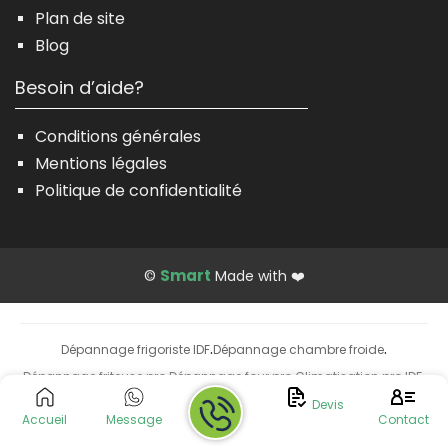
Plan de site
Blog
Besoin d’aide?
Conditions générales
Mentions légales
Politique de confidentialité
Smart
©
Made with ❤️
Dépannage frigoriste IDF
Dépannage chambre froide
·
·
Dépannage friteuse pro
Dépannage four pro
Climatisation pro IDF
·
·
·
Installation climatisation
Devis
Accueil
Message
Contact