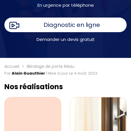
En urgence par téléphone
Diagnostic en ligne
Demander un devis gratuit
Accueil
Blindage de porte Réau
Par
Alain Guauthier
|
Mise à jour Le 4 Août. 2023
Nos réalisations