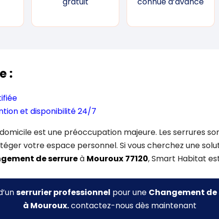
gratuit
connue d’avance
e :
fiée
ntion et disponibilité 24/7
 domicile est une préoccupation majeure. Les serrures son
téger votre espace personnel. Si vous cherchez une solu
gement de serrure
à
Mouroux
77120
, Smart Habitat es
 d’un
serrurier professionnel
pour une
Changement de 
à Mouroux.
contactez-nous dès maintenant