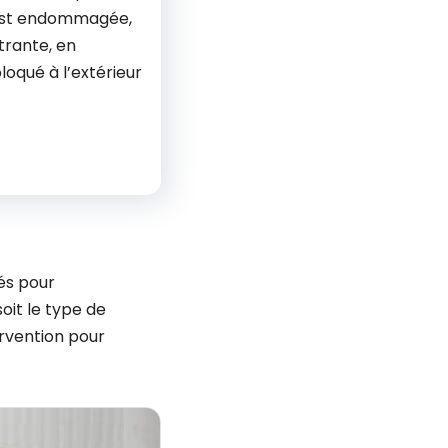
 est endommagée,
trante, en
bloqué à l’extérieur
és pour
oit le type de
ervention pour