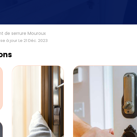
 de serrure Mouroux
se à jour Le 21 Déc. 2023
ions