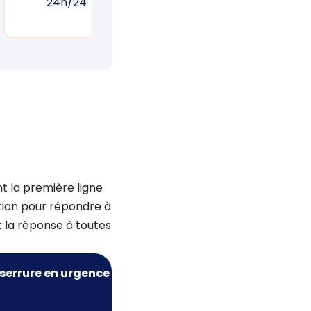
24h/24
réponse rapide
un
t la première ligne
tion pour répondre à
t la réponse à toutes
serrure
en urgence