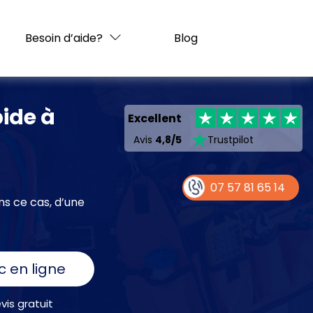
Besoin d’aide?
Blog
ide à
Excellent
Avis
4,8/5
Trustpilot
07 57 81 65 14
ns ce cas, d’une
c en ligne
is gratuit