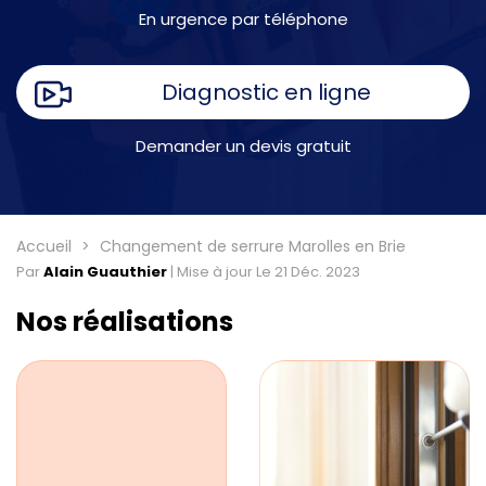
En urgence par téléphone
Diagnostic en ligne
Demander un devis gratuit
Accueil
Changement de serrure Marolles en Brie
Par
Alain Guauthier
|
Mise à jour Le 21 Déc. 2023
Nos réalisations