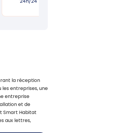
24h/24
réponse rapide
un
urant la réception
 les entreprises, une
une entreprise
allation et de
t Smart Habitat
s aux lettres,