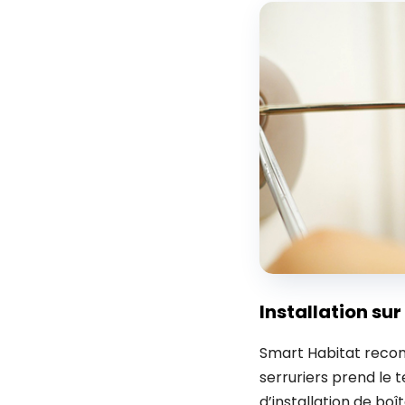
Installation su
Smart Habitat reconn
serruriers prend le
d’installation de boît