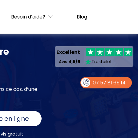
Besoin d’aide?
Blog
re
Excellent
Avis
4,8/5
Trustpilot
07 57 81 65 14
ns ce cas, d’une
c en ligne
is gratuit