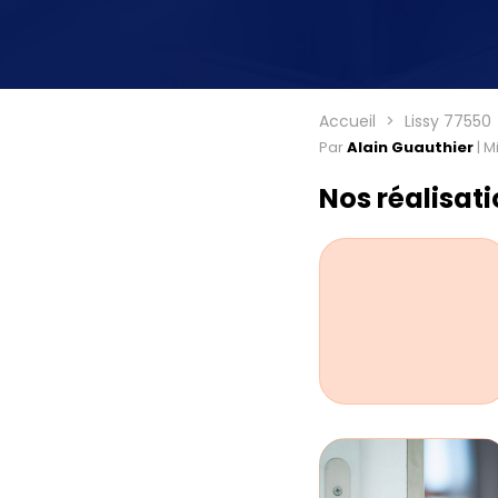
Accueil
Lissy 77550
Par
Alain Guauthier
|
Mi
Nos réalisat