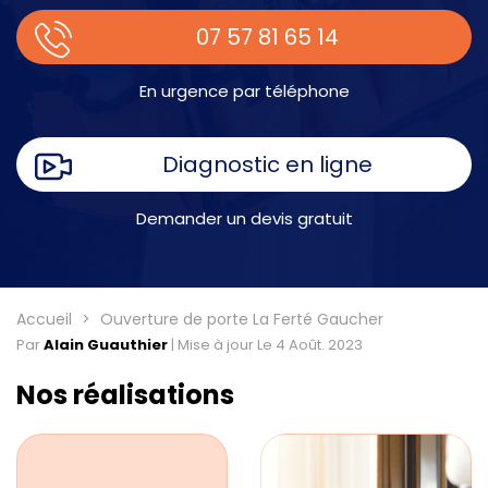
intervention à part entière demandant un devis sur
place.
07 57 81 65 14
En urgence par téléphone
Diagnostic en ligne
Demander un devis gratuit
Accueil
Ouverture de porte La Ferté Gaucher
Par
Alain Guauthier
|
Mise à jour Le 4 Août. 2023
Nos réalisations