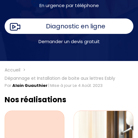
En urgence par téléphone
Diagnostic en ligne
Demander un devis gratuit
Accueil
Dépannage et Installation de boite aux lettres Esbly
Par
Alain Guauthier
|
Mise à jour Le 4 Août. 2023
Nos réalisations