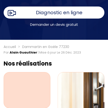
Diagnostic en ligne
Demander un devis gratuit
Accueil
Dammartin en Goële 77230
Par
Alain Guauthier
|
Mise à jour Le 26 Déc. 2023
Nos réalisations