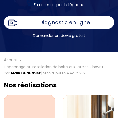
En urgence par téléphone
Diagnostic en ligne
Demander un devis gratuit
Accueil
Dépannage et Installation de boite aux lettres Chevru
Par
Alain Guauthier
|
Mise à jour Le 4 Août. 2023
Nos réalisations